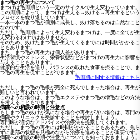
まつ毛の再生力について
まつげは毛周期という一定のサイクルで生え変わっています。
この周期によって、まつげは生える→抜ける→再生するという
プロセスを繰り返しています。
一本一本のまつ毛が個別に成長し、抜け落ちるのは自然なこと
なのです。
ただし、毛周期によって生え変わるまつげは、一度に全てが生
え変わるわけではありません。
そのため、抜けたまつ毛が生えてくるまでには時間がかかるこ
ともあります。
また、まつ毛の再生力は個人差があります。
生活習慣やストレス、栄養状態などがまつげの再生力に影響を
与えることもあります。
健康的な生活を送り、バランスの取れた食事を摂ることで、ま
つ毛の再生を促すことができます。
毛周期に関する情報はこちら
ただし、まつ毛の毛根が完全に死んでしまった場合は、再生が
難しいと言われています。
このような場合は、まつ毛エクステやまつ毛の増毛などの方法
を考えることもできます。
病院への相談の時期と注意点
もしまつ毛の抜けが気になる場合や再生が遅い場合は、専門の
病院やクリニックを受診することを検討しましょう。
専門医が適切なアドバイスや治療法を提案してくれます。
ただし、まつ毛の再生には時間がかかることもあるため、焦ら
ずに患部の状態を見極めながら治療を進めることが重要です。
病院への相談の時期や注意点についても知っておきましょう。