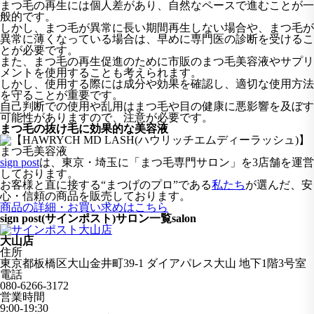
まつ毛の再生には個人差があり、自然なペースで進むことが一
般的です。
しかし、まつ毛が異常に長い期間再生しない場合や、まつ毛が
異常に薄くなっている場合は、早めに専門医の診断を受けるこ
とが必要です。
また、まつ毛の再生促進のために市販のまつ毛美容液やサプリ
メントを使用することも考えられます。
しかし、使用する際には成分や効果を確認し、適切な使用方法
を守ることが重要です。
自己判断での使用や乱用はまつ毛や目の健康に悪影響を及ぼす
可能性がありますので、注意が必要です。
まつ毛の抜け毛に効果的な美容液
sign post
は、東京・埼玉に「まつ毛専門サロン」を3店舗を運営
しております。
お客様と直に接する“まつげのプロ”である
私たち
が選んだ、安
心・信頼の商品を販売しております。
商品の詳細・お買い求めはこちら
sign post(サインポスト)サロン一覧
salon
大山店
住所
東京都板橋区大山金井町39-1 ダイアパレス大山 地下1階3号室
電話
080-6266-3172
営業時間
9:00-19:30