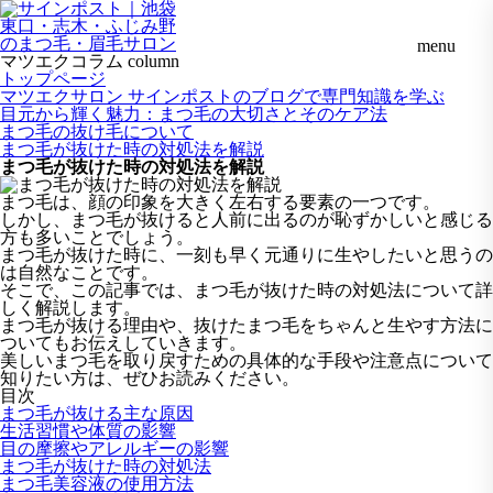
menu
マツエクコラム
column
トップページ
マツエクサロン サインポストのブログで専門知識を学ぶ
目元から輝く魅力：まつ毛の大切さとそのケア法
まつ毛の抜け毛について
まつ毛が抜けた時の対処法を解説
まつ毛が抜けた時の対処法を解説
まつ毛は、顔の印象を大きく左右する要素の一つです。
しかし、まつ毛が抜けると人前に出るのが恥ずかしいと感じる
方も多いことでしょう。
まつ毛が抜けた時に、一刻も早く元通りに生やしたいと思うの
は自然なことです。
そこで、この記事では、まつ毛が抜けた時の対処法について詳
しく解説します。
まつ毛が抜ける理由や、抜けたまつ毛をちゃんと生やす方法に
ついてもお伝えしていきます。
美しいまつ毛を取り戻すための具体的な手段や注意点について
知りたい方は、ぜひお読みください。
目次
まつ毛が抜ける主な原因
生活習慣や体質の影響
目の摩擦やアレルギーの影響
まつ毛が抜けた時の対処法
まつ毛美容液の使用方法