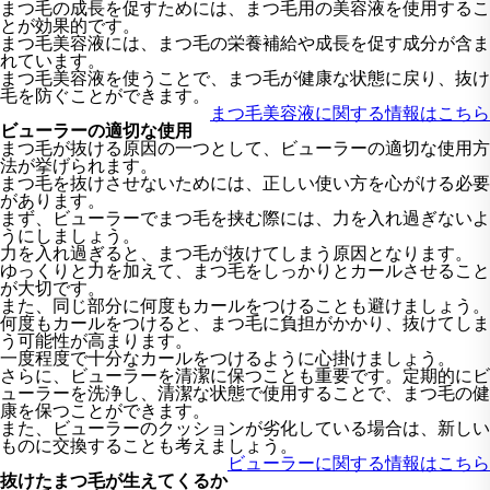
まつ毛の成長を促すためには、まつ毛用の美容液を使用するこ
とが効果的です。
まつ毛美容液には、まつ毛の栄養補給や成長を促す成分が含ま
れています。
まつ毛美容液を使うことで、まつ毛が健康な状態に戻り、抜け
毛を防ぐことができます。
まつ毛美容液に関する情報はこちら
ビューラーの適切な使用
まつ毛が抜ける原因の一つとして、ビューラーの適切な使用方
法が挙げられます。
まつ毛を抜けさせないためには、正しい使い方を心がける必要
があります。
まず、ビューラーでまつ毛を挟む際には、力を入れ過ぎないよ
うにしましょう。
力を入れ過ぎると、まつ毛が抜けてしまう原因となります。
ゆっくりと力を加えて、まつ毛をしっかりとカールさせること
が大切です。
また、同じ部分に何度もカールをつけることも避けましょう。
何度もカールをつけると、まつ毛に負担がかかり、抜けてしま
う可能性が高まります。
一度程度で十分なカールをつけるように心掛けましょう。
さらに、ビューラーを清潔に保つことも重要です。定期的にビ
ューラーを洗浄し、清潔な状態で使用することで、まつ毛の健
康を保つことができます。
また、ビューラーのクッションが劣化している場合は、新しい
ものに交換することも考えましょう。
ビューラーに関する情報はこちら
抜けたまつ毛が生えてくるか