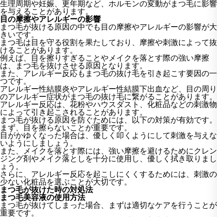
生理周期や妊娠、更年期など、ホルモンの変動がまつ毛に影響
を与えることがあります。
目の摩擦やアレルギーの影響
まつ毛が抜ける原因の中でも目の摩擦やアレルギーの影響が大
きいです。
まつ毛は目を守る役割を果たしており、摩擦や刺激によって抜
けることがあります。
例えば、目を擦りすぎることやメイクを落とす際の強い摩擦
は、まつ毛を抜けさせる原因となります。
また、アレルギー反応もまつ毛の抜け毛を引き起こす要因の一
つです。
アレルギー性結膜炎やアレルギー性結膜下出血など、目の周り
のアレルギー症状がまつ毛の抜け毛に繋がることがあります。
アレルギー反応は、花粉やハウスダスト、化粧品などの刺激物
によって引き起こされることがあります。
まつ毛が抜ける原因を防ぐためには、以下の対策が有効です。
まず、目を擦らないことが重要です。
目がかゆくなった場合は、優しく叩くようにして刺激を与えな
いようにしましょう。
また、メイクを落とす際には、強い摩擦を避けるためにクレン
ジング剤やメイク落としを十分に使用し、優しく拭き取りまし
ょう。
さらに、アレルギー反応を起こしにくくするためには、刺激の
少ない化粧品を選ぶことが大切です。
まつ毛が抜けた時の対処法
まつ毛美容液の使用方法
まつ毛が抜けてしまった場合、まずは適切なケアを行うことが
重要です。