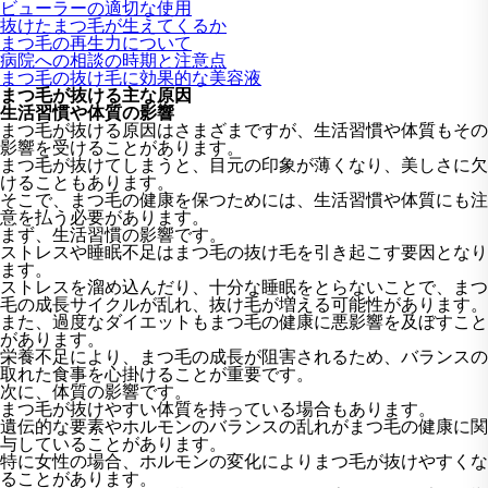
ビューラーの適切な使用
抜けたまつ毛が生えてくるか
まつ毛の再生力について
病院への相談の時期と注意点
まつ毛の抜け毛に効果的な美容液
まつ毛が抜ける主な原因
生活習慣や体質の影響
まつ毛が抜ける原因はさまざまですが、生活習慣や体質もその
影響を受けることがあります。
まつ毛が抜けてしまうと、目元の印象が薄くなり、美しさに欠
けることもあります。
そこで、まつ毛の健康を保つためには、生活習慣や体質にも注
意を払う必要があります。
まず、生活習慣の影響です。
ストレスや睡眠不足はまつ毛の抜け毛を引き起こす要因となり
ます。
ストレスを溜め込んだり、十分な睡眠をとらないことで、まつ
毛の成長サイクルが乱れ、抜け毛が増える可能性があります。
また、過度なダイエットもまつ毛の健康に悪影響を及ぼすこと
があります。
栄養不足により、まつ毛の成長が阻害されるため、バランスの
取れた食事を心掛けることが重要です。
次に、体質の影響です。
まつ毛が抜けやすい体質を持っている場合もあります。
遺伝的な要素やホルモンのバランスの乱れがまつ毛の健康に関
与していることがあります。
特に女性の場合、ホルモンの変化によりまつ毛が抜けやすくな
ることがあります。