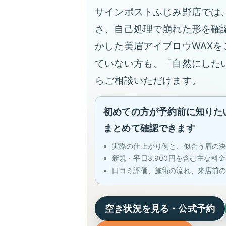
サインポストふじみ野店では
さ、自己処理で崩れた形を確
かした美眉アイブロウWAX
ていない方も、「自然にした
らご相談いただけます。
初めての方が予約前に知りた
まとめて確認できます
実際の仕上がり例と、似合う眉の
新規・平日3,900円を含む主な料金
口コミ評価、施術の流れ、来店前
空き状況を見る・公式予約